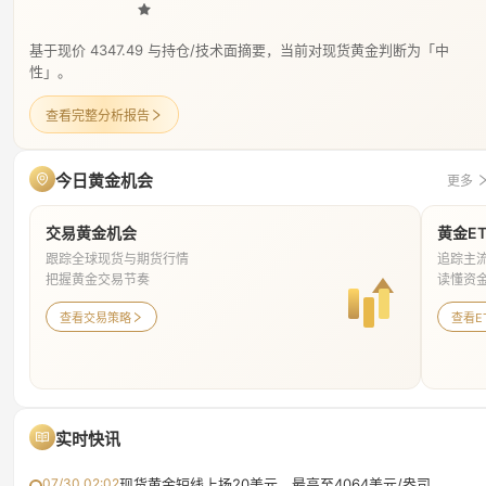
基于现价 4347.49 与持仓/技术面摘要，当前对现货黄金判断为「中
性」。
查看完整分析报告
今日黄金机会
更多
交易黄金机会
黄金E
跟踪全球现货与期货行情
追踪主流
把握黄金交易节奏
读懂资
查看交易策略
查看E
实时快讯
07/30 02:02
现货黄金短线上扬20美元，最高至4064美元/盎司。