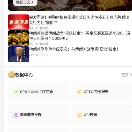
阅读全文
突发重磅！金融时报独家爆料美日历史性外汇干预内幕 欧洲
央行为何“震惊”？
08-07 10:02
特朗普放话伊朗战争“很快结束”！黄金又暴涨直逼4320，瑞
银大胆看涨至5000美元
08-07 18:43
特朗普刚刚重量级表态：与伊朗的战争将“很快”结束！
08-07 09:05
数据中心
更多
SPDR Gold ETF持仓
CFTC 持仓报告
美国非农报告
CPI数据